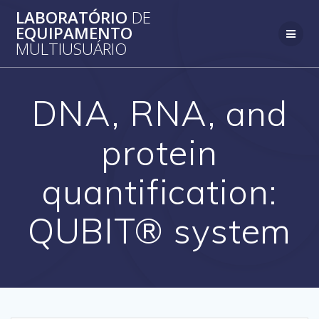
Skip
LABORATÓRIO
DE
to
EQUIPAMENTO
content
MULTIUSUÁRIO
DNA, RNA, and
protein
quantification:
QUBIT® system