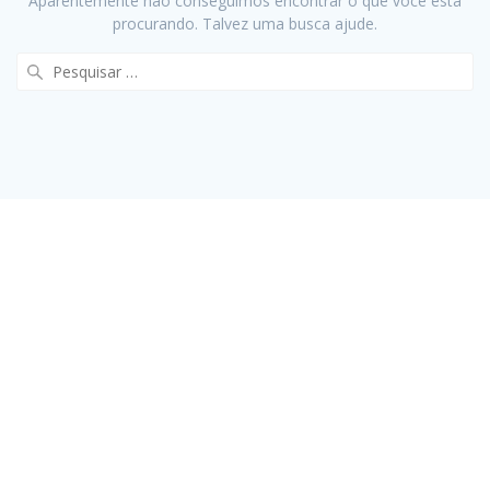
Aparentemente não conseguimos encontrar o que você está
procurando. Talvez uma busca ajude.
Pesquisar
por: